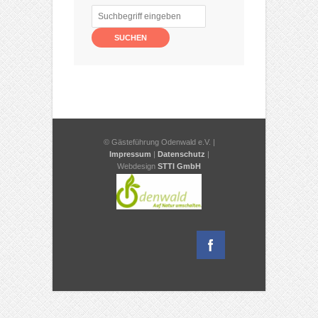
© Gästeführung Odenwald e.V. |
Impressum
|
Datenschutz
|
Webdesign
STTI GmbH